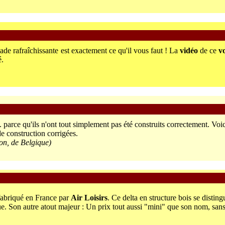
ade rafraîchissante est exactement ce qu'il vous faut ! La
vidéo
de ce
v
é.
.. parce qu'ils n'ont tout simplement pas été construits correctement. V
e construction corrigées.
n, de Belgique)
 fabriqué en France par
Air Loisirs
. Ce delta en structure bois se distin
e. Son autre atout majeur : Un prix tout aussi "mini" que son nom, sans 