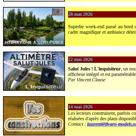
28 mai 2026
Superbe week-end passé au bord d
cadre magnifique et ambiance détend
22 mai 2026
Salut Jules ! L'inquisiteur
, un no
afficheur intégré et est paramétrabl
Par Vincent Clause
14 mai 2026
Les lecteurs construisent, parfois c
réalisées d'après des plans disponib
Contact :
laurent@jivaro-models.o