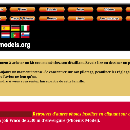
ent à acheter un kit tout monté chez son détaillant. Savoir lire ou dessiner un pla
oujours un moment intense. Se concentrer sur son pilotage, peaufiner les réglages,
t l'avion ne font qu'un.
dre si vous vous sentez faire partie de cette famille.
Retrouvez d'autres photos insolites en cliquant sur ce
 un joli Waco de 2,30 m d'envergure (Phoenix Model).