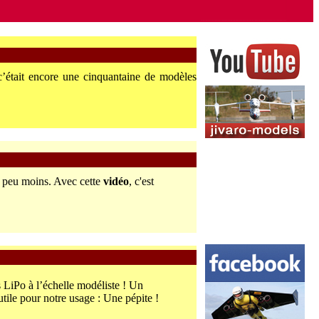
’était encore une cinquantaine de modèles
un peu moins. Avec cette
vidéo
, c'est
es LiPo à l’échelle modéliste ! Un
tile pour notre usage : Une pépite !