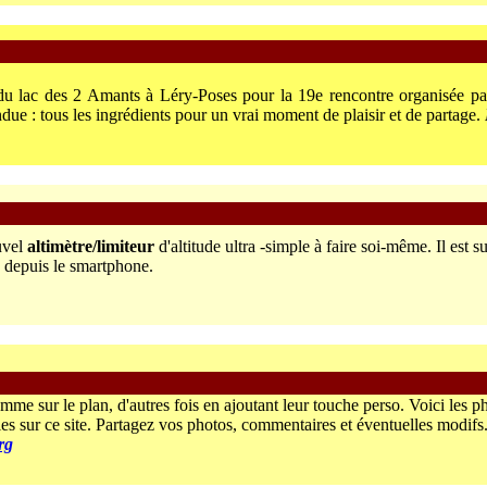
u lac des 2 Amants à Léry-Poses pour la 19e rencontre organisée pa
ue : tous les ingrédients pour un vrai moment de plaisir et de partage.
uvel
altimètre/limiteur
d'altitude ultra -simple à faire soi-même. Il est 
e depuis le smartphone.
omme sur le plan, d'autres fois en ajoutant leur touche perso. Voici les 
les sur ce site. Partagez vos photos, commentaires et éventuelles modifs
rg