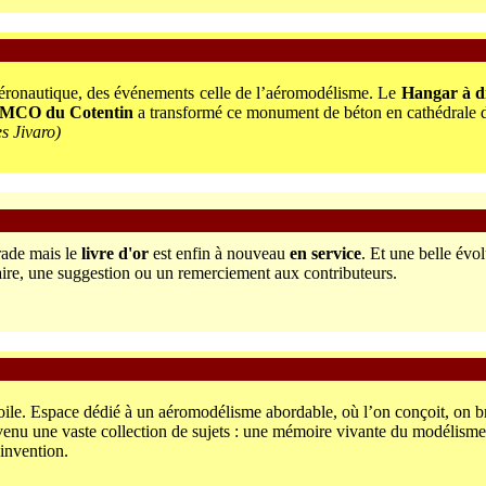
’aéronautique, des événements celle de l’aéromodélisme. Le
Hangar à di
MCO du Cotentin
a transformé ce monument de béton en cathédrale d
s Jivaro)
 rade mais le
livre d'or
est enfin à nouveau
en service
. Et une belle évo
aire, une suggestion ou un remerciement aux contributeurs.
a Toile. Espace dédié à un aéromodélisme abordable, où l’on conçoit, on
enu une vaste collection de sujets : une mémoire vivante du modélisme “
’invention.