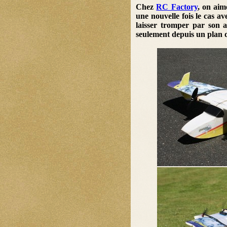
Chez
RC Factory
, on aim
une nouvelle fois le cas a
laisser tromper par son a
seulement depuis un plan d