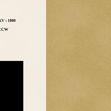
KV : 1800
t CCW