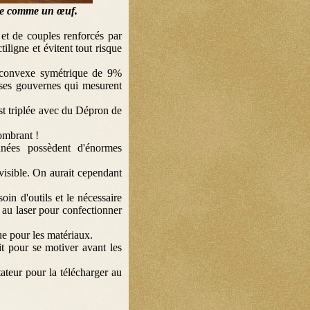
eine comme un œuf.
et de couples renforcés par
igne et évitent tout risque
l biconvexe symétrique de 9%
nses gouvernes qui mesurent
 est triplée avec du Dépron de
combrant !
ées possèdent d'énormes
 visible. On aurait cependant
oin d'outils et le nécessaire
au laser pour confectionner
ue pour les matériaux.
t pour se motiver avant les
tateur pour la télécharger au