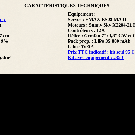
CARACTERISTIQUES TECHNIQUES
Equipement :
ory
Servos : EMAX ES08 MA II
m
Moteurs : Sunny Sky X2204-21 
Contrôleurs : 12A
17 cm
Hélice : Gemfan 7''x3,8'' CW e
e 9%
Pack prop. : LiPo 3S 800 mAh
U bec 5V/5A
Prix TTC indicatif : kit seul 95 €
 g/dm²
Kit avec équipement : 235 €