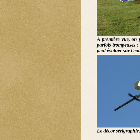
A première vue, on p
parfois trompeuses : 
peut évoluer sur l'eau.
Le décor sérigraphié, o