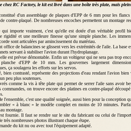
chez RC Factory, le kit est livré dans une boîte très plate, mais pl
constitué d'un assemblage de plaques d'EPP de 6 mm pour les flancs 
de contre-plaqué. De nombreuses encoches permettent un montage rectil
ce qui importe vraiment, c'est qu'elle est dotée d'un véritable profi
e rigidité et une meilleure finesse qu'une simple planche. Les imme
 corde sont articulées par amincissement du matériau.
nt office de balancines se glissent vers les extrémités de l'aile. La base
ets servant à stabiliser l'avion durant l'hydroplanage.
: elle est prévue démontable. Enfin un voltigeur qui ne sera pas trop en
planche d'EPP de 10 mm. Les gouvernes largement dimensionn
, ça soulagera les efforts sur les servos.
é, bien contrasté, représente des projections d'eau rendant l'avion bien
 un peu plus soutenues.
vrés comme la vis à tête plate qui permet de serrer l'aile sans avoir bes
es commandes, on trouve encore des platines en contre-plaqué découpé 
s.
e l'ensemble, c'est une qualité soignée, aussi bien pour la conception q
sembler « à blanc » le modèle complet en moins de 10 minutes. Parfai
s au montage.
t fournie. Il faut se rendre sur le site du fabricant ou celui de l'impor
 très nombreuses photos illustrant chaque étape.
mmande du kit nu ou avec tout l'équipement adapté.