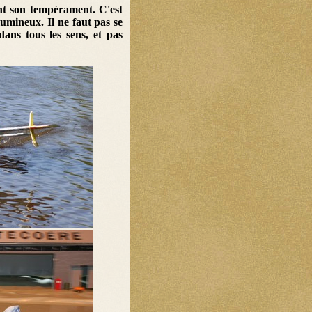
ent son tempérament. C'est
lumineux. Il ne faut pas se
dans tous les sens, et pas