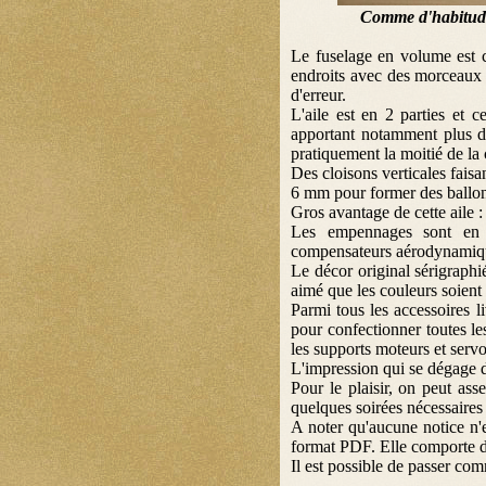
Comme d'habitude 
Le fuselage en volume est 
endroits avec des morceaux 
d'erreur.
L'aile est en 2 parties et 
apportant notamment plus d
pratiquement la moitié de la
Des cloisons verticales faisa
6 mm pour former des ballonn
Gros avantage de cette aile 
Les empennages sont en 
compensateurs aérodynamiques
Le décor original sérigraphi
aimé que les couleurs soient
Parmi tous les accessoires li
pour confectionner toutes l
les supports moteurs et servo
L'impression qui se dégage d
Pour le plaisir, on peut as
quelques soirées nécessaire
A noter qu'aucune notice n'es
format PDF. Elle comporte de
Il est possible de passer co