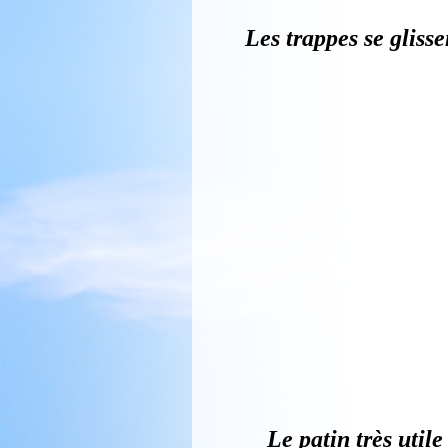
J'ai percé 3 petits
gravité et deux aut
ficelle, il est ainsi
est bien équilibré.