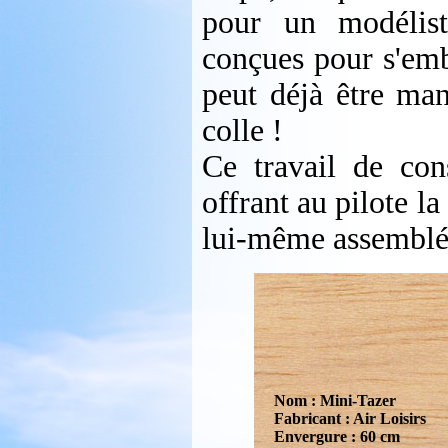
pour un modélist
conçues pour s'embo
peut déjà être man
colle !
Ce travail de cons
offrant au pilote la
lui-même assemblé
Nom : Mini-Tazer
Fabricant : Air Loisirs
Envergure : 60 cm