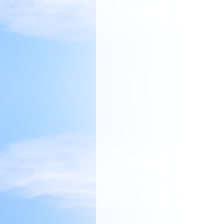
Les servos se vissen
Les trappes se gliss