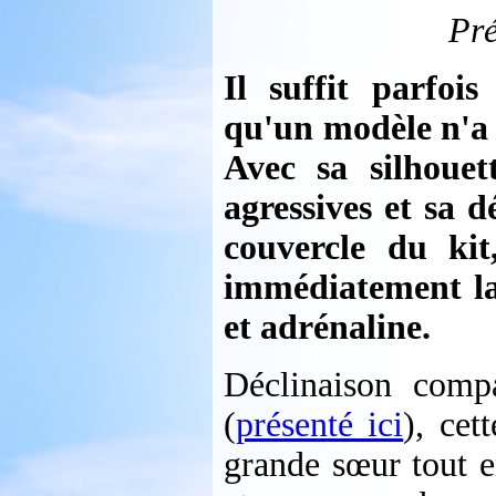
Pré
Il suffit parfo
qu'un modèle n'a p
Avec sa silhouet
agressives et sa d
couvercle du kit
immédiatement la c
et adrénaline.
Déclinaison comp
(
présenté ici
), cet
grande sœur tout e