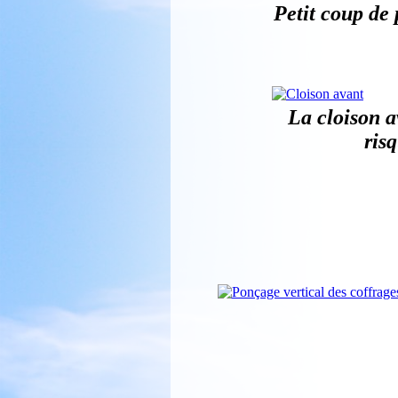
Petit coup de 
La cloison a
ris
Ponçage des c
Coffrage du co
J'aurais préfé