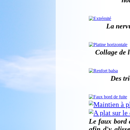
La nervu
Collage de l
Des tr
Le faux bord d
afin d'y glis