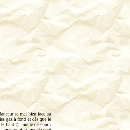
.
 lanceur se met bien face au
 les gaz à fond et dès que le
 le haut !). Inutile de courir
t, après quoi le modèle peut