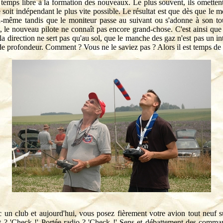
r temps libre à la formation des nouveaux. Le plus souvent, ils omettent
 soit indépendant le plus vite possible. Le résultat est que dès que le m
ui-même tandis que le moniteur passe au suivant ou s'adonne à son to
 le nouveau pilote ne connaît pas encore grand-chose. C'est ainsi que
a direction ne sert pas qu'au sol, que le manche des gaz n'est pas un i
de profondeur. Comment ? Vous ne le saviez pas ? Alors il est temps de li
 un club et aujourd'hui, vous posez fièrement votre avion tout neuf su
fait ? 'Check !' Portée radio ? 'Check !' Sens et débattement des comm