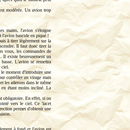
e est modérée. Un avion trop
 mains, l'avion s'éloigne
t l'avion bascule en piqué !
is à tirer légèrement sur la
cendre. Il faut donc tirer la
vers vous, les commandes de
.. Il existe heureusement un
 basse. L'avion se remettra
 ciel.
t le moment d'introduire une
our contrôler un virage mais
n et les ailerons dans le même
 en étant moins incliné. La
t obligatoire. En effet, si on
inté vers le ciel. Ce 'lacet
direction permet d'obtenir une
naison.
lement à fond et l'avion est