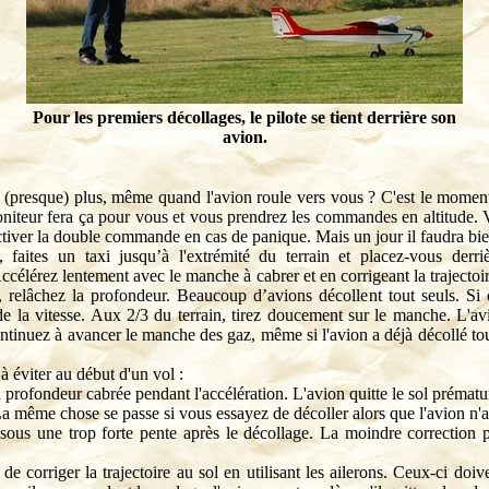
Pour les premiers décollages, le pilote se tient derrière son
avion.
presque) plus, même quand l'avion roule vers vous ? C'est le moment 
niteur fera ça pour vous et vous prendrez les commandes en altitude. Vot
ctiver la double commande en cas de panique. Mais un jour il faudra bi
 faites un taxi jusqu’à l'extrémité du terrain et placez-vous derri
ccélérez lentement avec le manche à cabrer et en corrigeant la trajectoi
 relâchez la profondeur. Beaucoup d’avions décollent tout seuls. Si 
de la vitesse. Aux 2/3 du terrain, tirez doucement sur le manche. L'avi
ontinuez à avancer le manche des gaz, même si l'avion a déjà décollé tou
à éviter au début d'un vol :
a profondeur cabrée pendant l'accélération. L'avion quitte le sol prémat
 La même chose se passe si vous essayez de décoller alors que l'avion n'a
sous une trop forte pente après le décollage. La moindre correction 
 de corriger la trajectoire au sol en utilisant les ailerons. Ceux-ci doiv