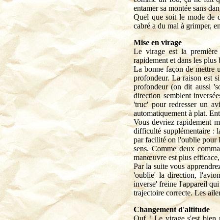
entamer sa montée sans dan
Quel que soit le mode de dé
cabré a du mal à grimper, en 
Mise en virage
Le virage est la premièr
rapidement et dans les plus b
La bonne façon de mettre un
profondeur. La raison est si
profondeur (on dit aussi '
direction semblent inversée
'truc' pour redresser un a
automatiquement à plat. Entra
Vous devriez rapidement maî
difficulté supplémentaire :
par facilité on l'oublie pour
sens. Comme deux commandes
manœuvre est plus efficace, l
Par la suite vous apprendrez 
'oublie' la direction, l'av
inverse' freine l'appareil qu
trajectoire correcte. Les ail
Changement d'altitude
Ouf ! Le virage s'est bien 