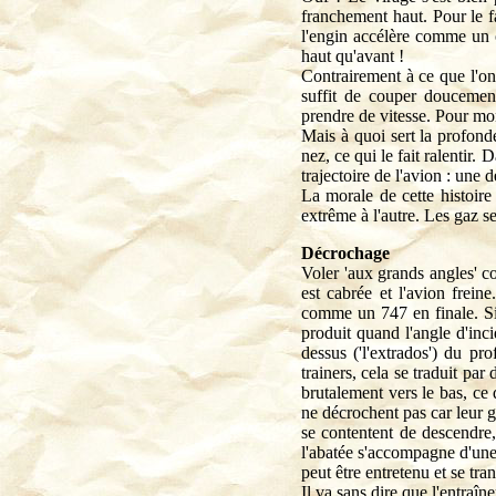
franchement haut. Pour le f
l'engin accélère comme un ob
haut qu'avant !
Contrairement à ce que l'on
suffit de couper doucemen
prendre de vitesse. Pour mon
Mais à quoi sert la profond
nez, ce qui le fait ralentir.
trajectoire de l'avion : une 
La morale de cette histoire
extrême à l'autre. Les gaz s
Décrochage
Voler 'aux grands angles' co
est cabrée et l'avion freine
comme un 747 en finale. Si 
produit quand l'angle d'inci
dessus ('l'extrados') du pr
trainers, cela se traduit pa
brutalement vers le bas, ce
ne décrochent pas car leur g
se contentent de descendre, 
l'abatée s'accompagne d'une
peut être entretenu et se tra
Il va sans dire que l'entraîn