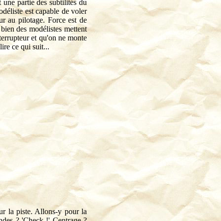
 une partie des subtilités du
odéliste est capable de voler
ur au pilotage. Force est de
 bien des modélistes mettent
nterrupteur et qu'on ne monte
re ce qui suit...
r la piste. Allons-y pour la
andes ? 'Check !' Centrage ?