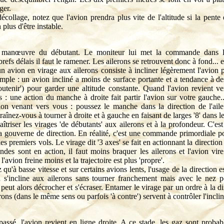
ger.
collage, notez que l'avion prendra plus vite de l'altitude si la pent
plus d'être instable.
e manœuvre du débutant. Le moniteur lui met la commande dans les
refs délais il faut le ramener. Les ailerons se retrouvent donc à fond... e
 avion en virage aux ailerons consiste à incliner légèrement l'avion pu
mple : un avion incliné a moins de surface portante et a tendance à des
soutenir') pour garder une altitude constante. Quand l'avion revient 
s : une action du manche à droite fait partir l'avion sur votre gauche.
vion venant vers vous : poussez le manche dans la direction de l'aile
înez-vous à tourner à droite et à gauche en faisant de larges '8' dans le
triser les virages 'de débutants' aux ailerons et à la profondeur. C'es
 la gouverne de direction. En réalité, c'est une commande primordiale p
 les premiers vols. Le virage dit '3 axes' se fait en actionnant la directio
 sont en action, il faut moins braquer les ailerons et l'avion vire
'avion freine moins et la trajectoire est plus 'propre'.
qu'à basse vitesse et sur certains avions lents, l'usage de la direction es
ion s'incline aux ailerons sans tourner franchement mais avec le nez po
i peut alors décrocher et s'écraser. Entamer le virage par un ordre à la 
erons (dans le même sens ou parfois 'à contre') servent à contrôler l'incli
passé, l'avion revient en ligne droite. A ce stade, les gaz sont probab