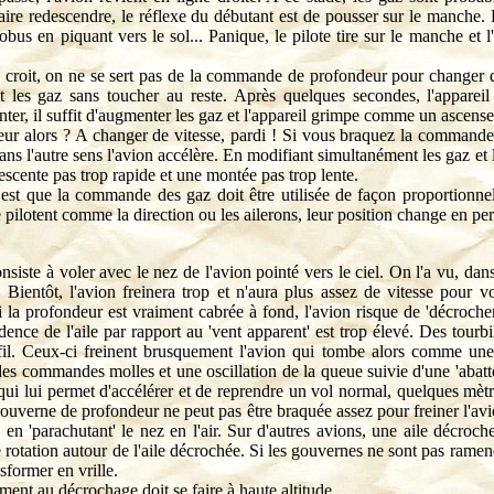
aire redescendre, le réflexe du débutant est de pousser sur le manche. 
us en piquant vers le sol... Panique, le pilote tire sur le manche et l
 croit, on ne se sert pas de la commande de profondeur pour changer d'
t les gaz sans toucher au reste. Après quelques secondes, l'apparei
ter, il suffit d'augmenter les gaz et l'appareil grimpe comme un ascense
eur alors ? A changer de vitesse, pardi ! Si vous braquez la commande v
 Dans l'autre sens l'avion accélère. En modifiant simultanément les gaz et
descente pas trop rapide et une montée pas trop lente.
 est que la commande des gaz doit être utilisée de façon proportionn
e pilotent comme la direction ou les ailerons, leur position change en p
nsiste à voler avec le nez de l'avion pointé vers le ciel. On l'a vu, dans
. Bientôt, l'avion freinera trop et n'aura plus assez de vitesse pour vo
la profondeur est vraiment cabrée à fond, l'avion risque de 'décrocher'
dence de l'aile par rapport au 'vent apparent' est trop élevé. Des tourbi
ofil. Ceux-ci freinent brusquement l'avion qui tombe alors comme une
r des commandes molles et une oscillation de la queue suivie d'une 'abatt
 qui lui permet d'accélérer et de reprendre un vol normal, quelques mètr
ouverne de profondeur ne peut pas être braquée assez pour freiner l'avi
en 'parachutant' le nez en l'air. Sur d'autres avions, une aile décroch
 rotation autour de l'aile décrochée. Si les gouvernes ne sont pas ramen
nsformer en vrille.
ement au décrochage doit se faire à haute altitude...