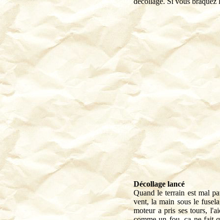
décollage. Si vous braquez le
Décollage lancé
Quand le terrain est mal pa
vent, la main sous le fusela
moteur a pris ses tours, l'ai
comme un fou, ça ne fait qu