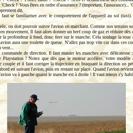
'Check !' Vous êtres en ordre d'assurance ? (important, l'assurance)... '
prement dit.
faut se familiariser avec le comportement de l'appareil au sol (taxi)
dérée, on doit pouvoir suivre l'avion en marchant. Comme nos terrains so
 en mouvement. Il faut alors donner un bref coup de gaz et réduire dès 
der la profondeur à fond, donc tirer sur le manche. Cela soulage la roue 
 avion aura une roulette de queue. N'allez pas trop vite car dans ces c
 vent...
a commande de direction. Il faut manier les manches avec délicatesse
Playstation ! Notez que dès que le moteur accélère, votre modèle a
e couple et il faut corriger la trajectoire en braquant la direction un p
 d'abord en suivant l'avion, puis en restant sur place. Quand l'avion rev
l'avion va à gauche quand le manche est à droite ! Il vaut mieux s'y habit