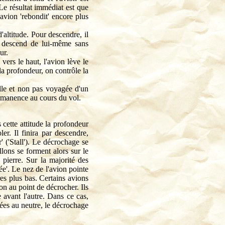
Le résultat immédiat est que
'avion 'rebondit' encore plus
altitude. Pour descendre, il
l descend de lui-même sans
ur.
ers le haut, l'avion lève le
 la profondeur, on contrôle la
elle et non pas voyagée d'un
ermanence au cours du vol.
 cette attitude la profondeur
ler. Il finira par descendre,
 ('Stall'). Le décrochage se
llons se forment alors sur le
 pierre. Sur la majorité des
ée'. Le nez de l'avion pointe
es plus bas. Certains avions
on au point de décrocher. Ils
e avant l'autre. Dans ce cas,
ées au neutre, le décrochage