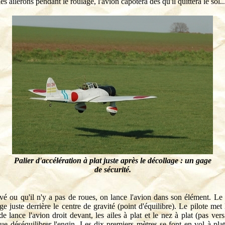
s ailerons pendant le roulage, l'avion capotera dès qu'il quittera le sol..
Palier d'accélération à plat juste après le décollage : un gage
de sécurité.
vé ou qu'il n'y a pas de roues, on lance l'avion dans son élément. Le
ge juste derrière le centre de gravité (point d'équilibre). Le pilote met
de lance l'avion droit devant, les ailes à plat et le nez à plat (pas vers
e déséquilibrer l'engin. Les dix premiers mètres se font en vol à pla