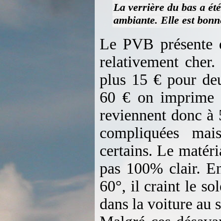
La verrière du bas a é
ambiante. Elle est bon
Le PVB présente d’
relativement cher
plus 15 € pour deu
60 € on imprime f
reviennent donc à 
compliquées mai
certains. Le matéri
pas 100% clair. En
60°, il craint le so
dans la voiture au s