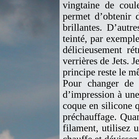
vingtaine de coul
permet d’obtenir d
brillantes. D’aut
teinté, par exemple
délicieusement ré
verrières de Jets. 
principe reste le 
Pour changer de b
d’impression à une
coque en silicone q
préchauffage. Quan
filament, utilisez 