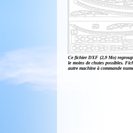
Ce fichier DXF (2,9 Mo) regroupe 
le moins de chutes possibles. Fic
autre machine à commande numé
Pour rappel, cette mise à disp
professionnel, est libre d'e
Le plan ne peut donc pas 
En cas de d
Merci également de ne pas 
Les informations associée
En cas
d'usurpation, toutes les