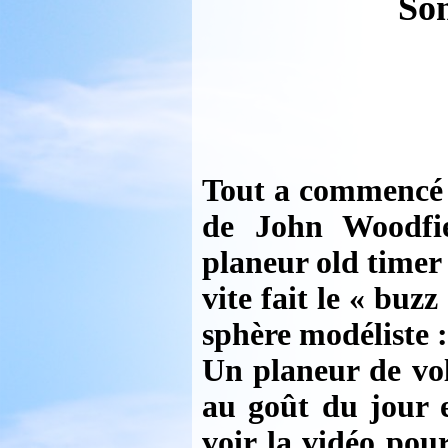
Son
Tout a commencé p
de John Woodfie
planeur old timer 
vite fait le « buz
sphère modéliste 
Un planeur de vol
au goût du jour e
voir la vidéo pou