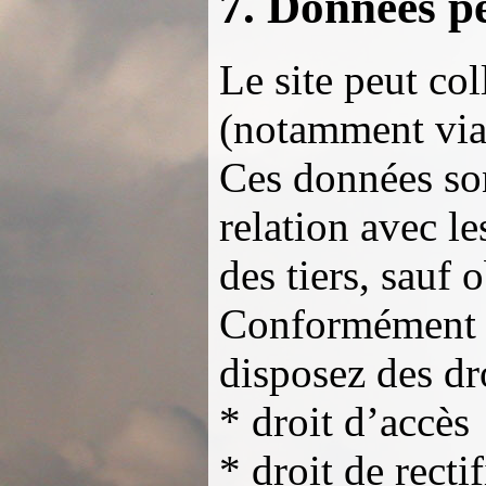
7. Données p
Le site peut co
(notamment via 
Ces données son
relation avec le
des tiers, sauf 
Conformément à
disposez des dro
* droit d’accès
* droit de recti