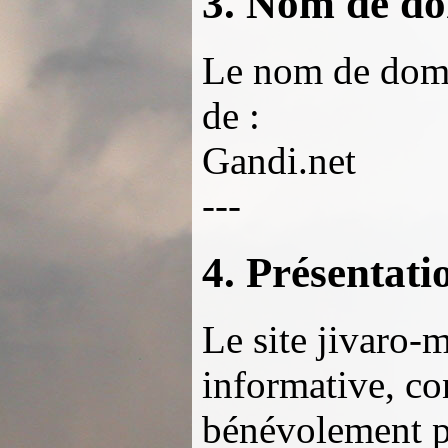
3. Nom de d
Le nom de domai
de :
Gandi.net
---
4. Présentati
Le site jivaro-
informative, co
bénévolement pa