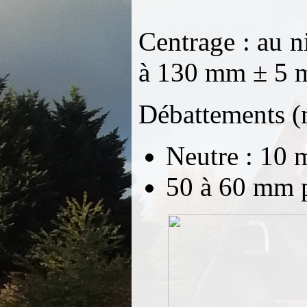
Centrage : au 
à 130 mm ± 5 
Débattements (m
Neutre : 10
50 à 60 mm p