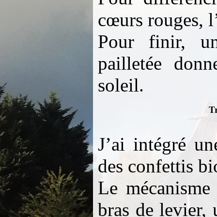
cœurs rouges, l’
Pour finir, u
pailletée donn
soleil.
Tr
J’ai intégré un
des confettis b
Le mécanisme e
bras de levier,