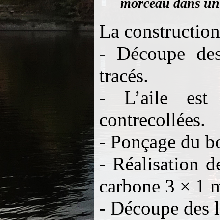
morceau dans une
La construction 
- Découpe des
tracés.
- L’aile est
contrecollées.
- Ponçage du bo
- Réalisation 
carbone 3 × 1 
- Découpe des l