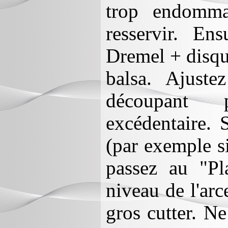
trop endomma
resservir. En
Dremel + disque
balsa. Ajuste
découpant p
excédentaire. 
(par exemple si
passez au "Pl
niveau de l'arc
gros cutter. N