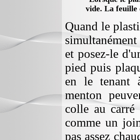
vide. La feuille
Quand le plastiq
simultanément e
et posez-le d'u
pied puis plaq
en le tenant
menton peuven
colle au carré
comme un joint 
pas assez chaud