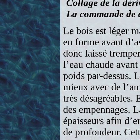
mieux avec de l’am
très désagréables. 
des empennages. La 
épaisseurs afin d’e
de profondeur. Cett
ne pas être coudée à
d’éviter tout point
et fendu pour son p
de direction. Du ru
permet de bien repé
à la mèche ou au di
La partie fixe du s