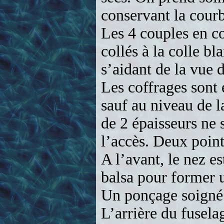
l’accès. Deux point
A l’avant, le nez e
balsa pour former 
Un ponçage soigné 
L’arrière du fusela
glisser la poutre e
tard, lorsque l’aile
équerrage.