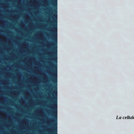
La cellul
L’aile n’étant pas e
protéger le bois de
pore au pinceau, en 
donnant un léger c
le reste du modèle 
en forme de taches 