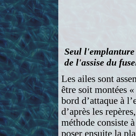
Les ailes sont asse
être soit montées « 
bord d’attaque à l’
d’après les repères
méthode consiste à 
poser ensuite la pl
Les deux méthodes s
nervures centrales 
les ailes à plat sur 
coffrage afin d’évit
insérés dans les ne
deux clés d’aile e
Seule la partie cent