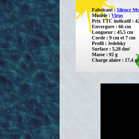
Fabricant :
Silence M
Modèle :
Virus
Prix TTC indicatif : 4
Envergure : 66 cm
Longueur : 45,5 cm
Corde : 9 cm et 7 cm
Profil : Jedelsky
Surface : 5,28 dm²
Masse : 92 g
Charge alaire : 17,4 g