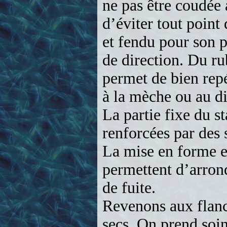
renforcées par des 
La mise en forme e
permettent d’arrond
de fuite.
Revenons aux flanc
secs. On prend soin
conservant la cour
Les 4 couples en co
collés à la colle b
s’aidant de la vue 
Les coffrages sont e
sauf au niveau de l
de 2 épaisseurs ne 