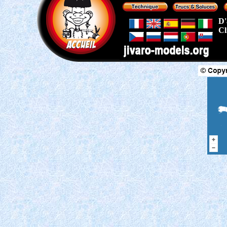
D'
Cl