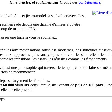
leurs articles, et également sur la page des
contributeurs
.
ont évolué — et jivaro-models a su évoluer avec elles.
 était en rade depuis une dizaine d'années a pu être
coup de main de... l'IA.
laisser une trace si vous le souhaitez.
riques aux motorisations brushless modernes, des structures classiq
es aux approches plus analytiques du vol, le site reflète les tr
nte les transitions, les essais, les réussites comme les tâtonnements.
, c’est une philosophie qui traverse le temps : celle du faire soi-mêm
parfois de recommencer.
dépasse largement les frontières.
et
60 000 visiteurs
consultent le site, venant de
plus de 180 pays
. Une
elle de cette passion.