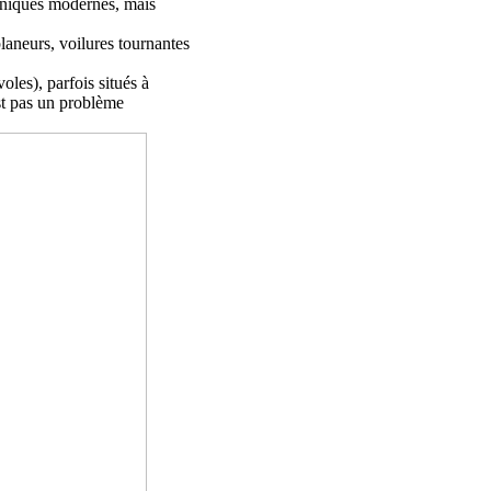
echniques modernes, mais
planeurs, voilures tournantes
les), parfois situés à
est pas un problème