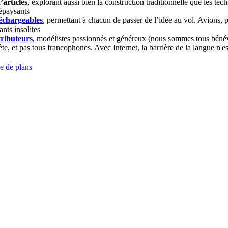
’articles
, explorant aussi bien la construction traditionnelle que les t
dépaysants
léchargeables
, permettant à chacun de passer de l’idée au vol. Avions, 
ants insolites
tributeurs
, modélistes passionnés et généreux (nous sommes tous bénévo
nète, et pas tous francophones. Avec Internet, la barrière de la langue n'