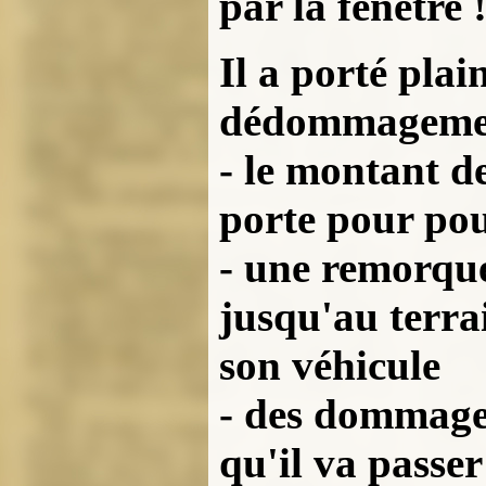
par la fenêtre 
Il a porté pla
dédommageme
- le montant d
porte pour pou
- une remorqu
jusqu'au terrai
son véhicule
- des dommages
qu'il va passe