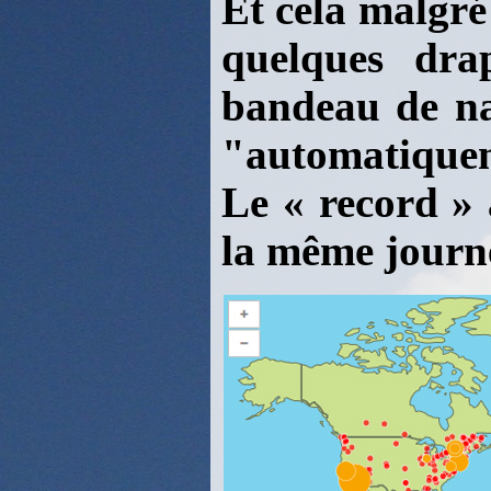
Et cela malgré
quelques dra
bandeau de na
"automatique
Le « record » 
la même journ