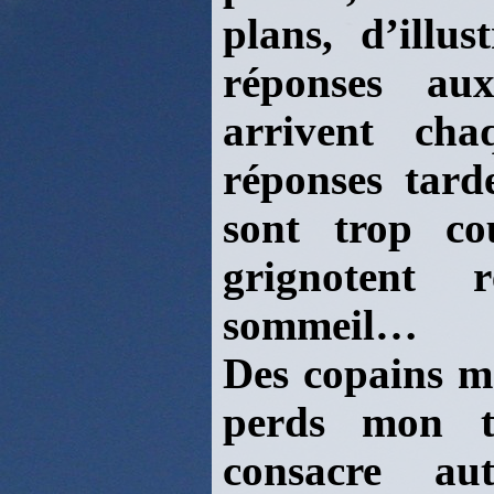
plans, d’illu
réponses au
arrivent cha
réponses tarde
sont trop co
grignotent 
sommeil…
Des copains m
perds mon t
consacre au