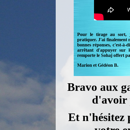
Pour le tirage au sort,
pratiquer. J'ai finalement
bonnes réponses, c'est-à-dir
arrêtant d'appuyer sur 
remporte le Sohaj offert p
Marion et Gédéon B.
Bravo aux ga
d'avoir 
Et n'hésitez 