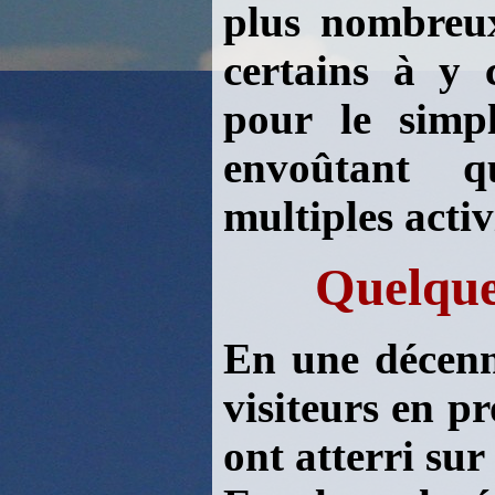
plus nombreux
certains à y c
pour le simpl
envoûtant q
multiples activ
Quelque
En une décenni
visiteurs en p
ont atterri sur