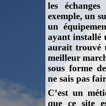
les échanges 
exemple, un su
un équipement
ayant installé
aurait trouvé 
meilleur march
sous forme de
ne sais pas fa
C’est un méti
que ce site e