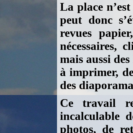
La place n’est
peut donc s’
revues papier
nécessaires, c
mais aussi des 
à imprimer, de
des diaporama
Ce travail r
incalculable 
photos, de re