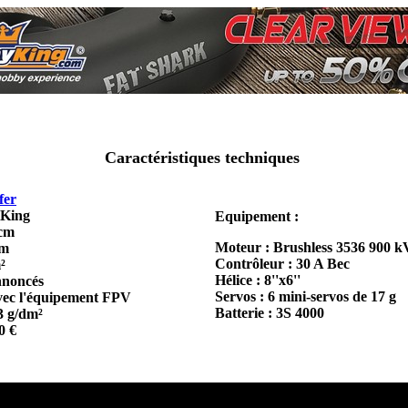
Caractéristiques techniques
fer
 King
Equipement :
 cm
Moteur : Brushless 3536 900 k
cm
Contrôleur : 30 A Bec
²
Hélice : 8''x6''
nnoncés
Servos : 6 mini-servos de 17 g
vec l'équipement FPV
Batterie : 3S 4000
3 g/dm²
0 €