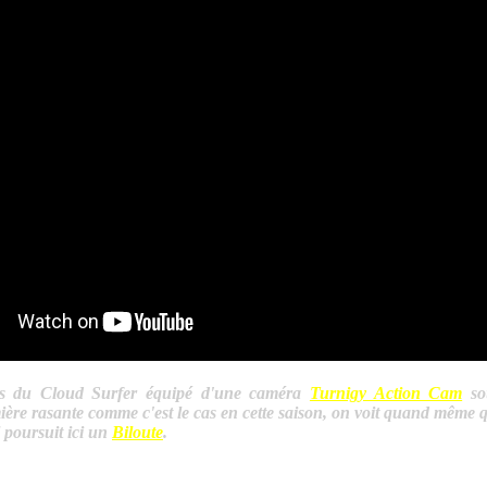
is du Cloud Surfer équipé d'une caméra
Turnigy Action Cam
so
ère rasante comme c'est le cas en cette saison, on voit quand même q
 poursuit ici un
Biloute
.