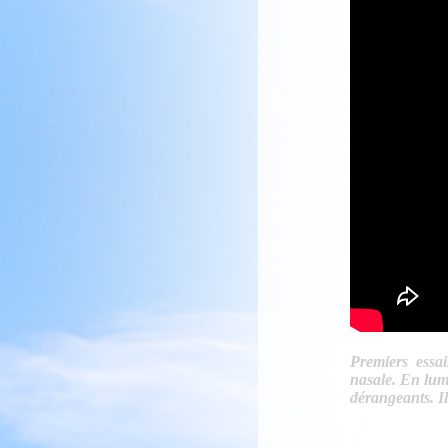
Premiers essa
nasale. En lumi
dérangeants. Il