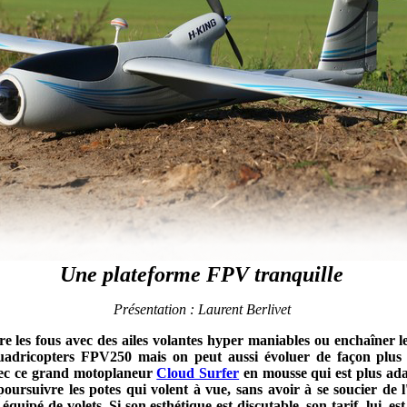
Une plateforme FPV tranquille
Présentation : Laurent Berlivet
e les fous avec des ailes volantes hyper maniables ou enchaîner le
uadricopters FPV250 mais on peut aussi évoluer de façon plus
avec ce grand motoplaneur
Cloud Surfer
en mousse qui est plus ada
oursuivre les potes qui volent à vue, sans avoir à se soucier de 
 équipé de volets. Si son esthétique est discutable, son tarif, lui, e