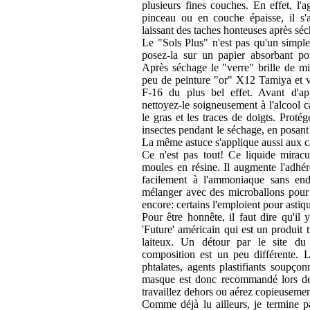
plusieurs fines couches. En effet, l'
pinceau ou en couche épaisse, il s'a
laissant des taches honteuses après séc
Le "Sols Plus" n'est pas qu'un simple
posez-la sur un papier absorbant pou
Après séchage le "verre" brille de mi
peu de peinture "or" X12 Tamiya et 
F-16 du plus bel effet. Avant d'app
nettoyez-le soigneusement à l'alcool c
le gras et les traces de doigts. Protég
insectes pendant le séchage, en posant
La même astuce s'applique aussi aux c
Ce n'est pas tout! Ce liquide miracu
moules en résine. Il augmente l'adhér
facilement à l'ammoniaque sans en
mélanger avec des microballons pour 
encore: certains l'emploient pour astiqu
Pour être honnête, il faut dire qu'il 
'Future' américain qui est un produit t
laiteux. Un détour par le site du
composition est un peu différente. 
phtalates, agents plastifiants soupço
masque est donc recommandé lors de l
travaillez dehors ou aérez copieusemen
Comme déjà lu ailleurs, je termine p