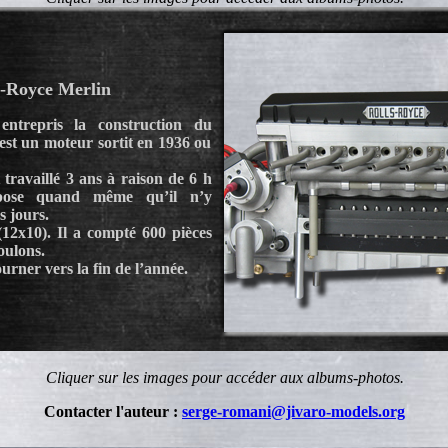
s-Royce Merlin
entrepris la construction du
est un moteur sortit en 1936 ou
t travaillé 3 ans à raison de 6 h
pose quand même qu’il n’y
s jours.
 (12x10). Il a compté 600 pièces
boulons.
urner vers la fin de l’année.
Cliquer sur les images pour accéder aux albums-photos.
Contacter l'auteur :
serge-romani@jivaro-models.org