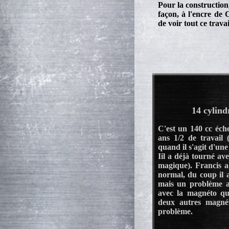
Pour la construction,
façon, à l'encre de 
de voir tout ce travai
14 cylind
C'est un 140 cc éche
ans 1/2 de travail
quand il s'agit d'une
Iil a déjà tourné ave
magique). Francis a
normal, du coup il a
mais un problème a
avec la magnéto qui
deux autres magnét
problème.