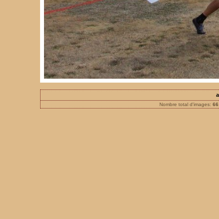
a
Nombre total d'images:
66