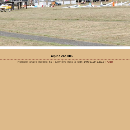
alpina cac 006
Nombre total d'images:
66
| Dernière mise à jour:
10/09/19 22:19
|
Aide