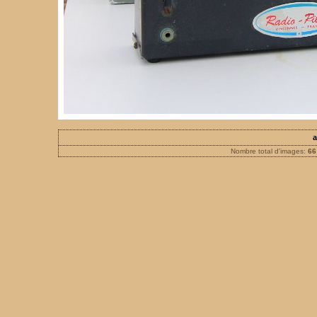
a
Nombre total d'images:
66