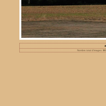
a
Nombre total d'images:
66