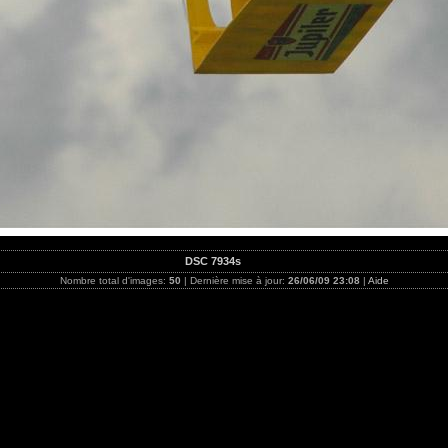
DSC 7934s
Nombre total d'images:
50
| Dernière mise à jour:
26/06/09 23:08
|
Aide