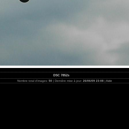
DSC 7852s
Nombre total d'images:
50
| Dernière mise à jour:
26/06/09 23:08
|
Aide