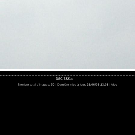
DSC 7821s
Nombre total d'images:
50
| Dernière mise à jour:
26/06/09 23:08
|
Aide