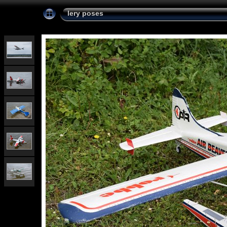
lery poses