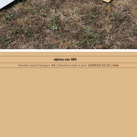
alpina cac 084
Nombre total d'images:
66
| Dernière mise à jour:
10/09/19 22:19
|
Aide