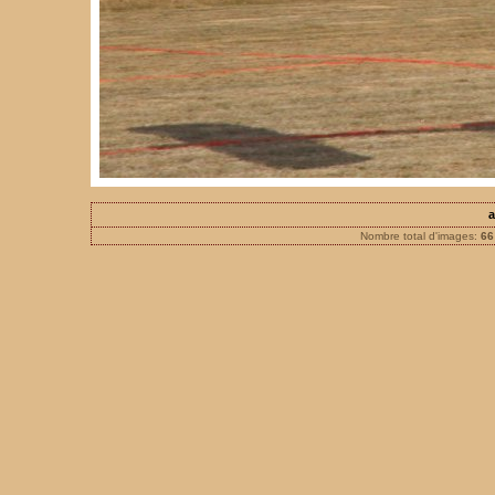
a
Nombre total d'images:
66