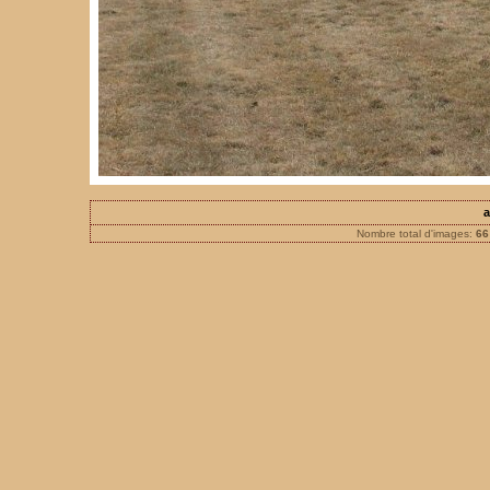
a
Nombre total d'images:
66