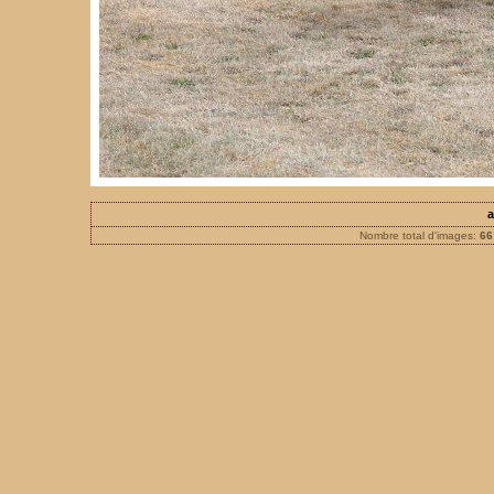
a
Nombre total d'images:
66