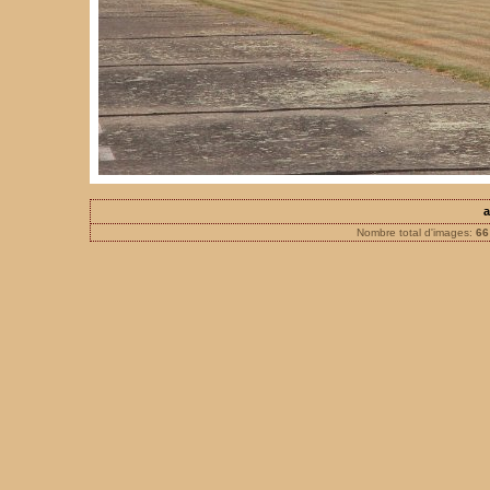
a
Nombre total d'images:
66