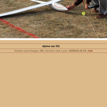
alpina cac 011
Nombre total d'images:
66
| Dernière mise à jour:
10/09/19 22:19
|
Aide