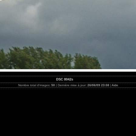
DSC 8042s
Nombre total d'images:
50
| Dernière mise à jour:
26/06/09 23:08
|
Aide