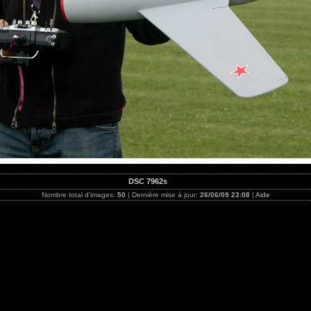
DSC 7962s
Nombre total d'images:
50
| Dernière mise à jour:
26/06/09 23:08
|
Aide