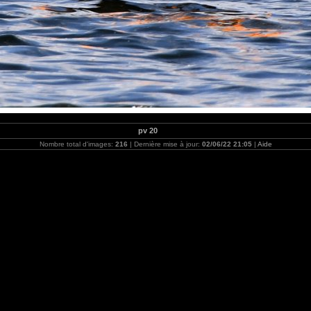
pv 20
Nombre total d'images:
216
| Dernière mise à jour:
02/06/22 21:05
|
Aide