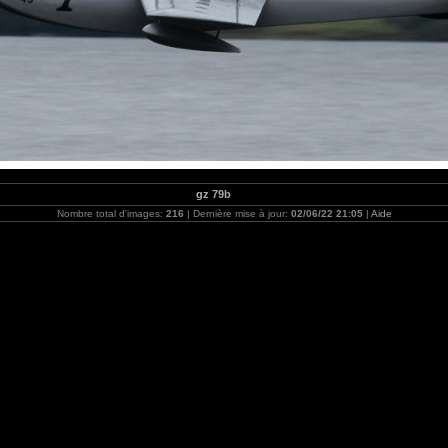
gz 79b
Nombre total d'images:
216
| Dernière mise à jour:
02/06/22 21:05
|
Aide