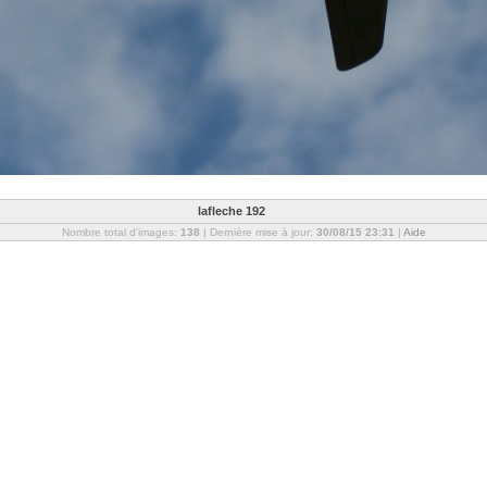
lafleche 192
Nombre total d'images:
138
| Dernière mise à jour:
30/08/15 23:31
|
Aide