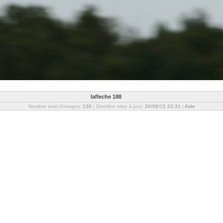
lafleche 188
Nombre total d'images:
138
| Dernière mise à jour:
30/08/15 23:31
|
Aide