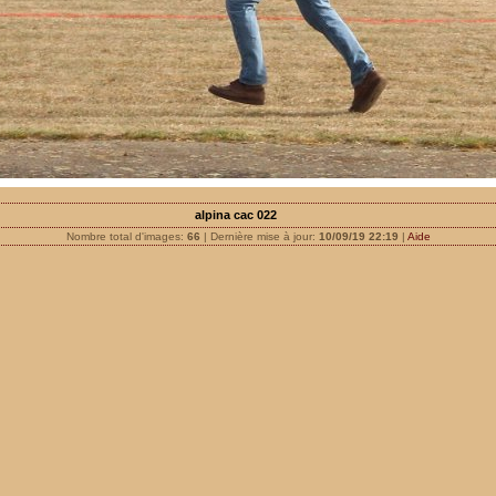
alpina cac 022
Nombre total d'images:
66
| Dernière mise à jour:
10/09/19 22:19
|
Aide