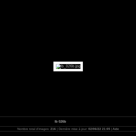
lb 026b
Nombre total d'images:
216
| Dernière mise à jour:
02/06/22 21:05
|
Aide