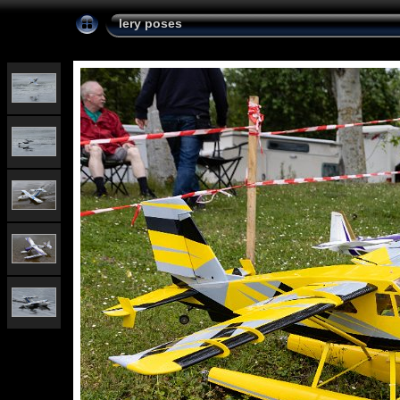
lery poses