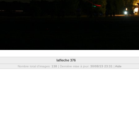
lafleche 376
Nombre total d'images:
138
| Dernière mise à jour:
30/08/15 23:31
|
Aide