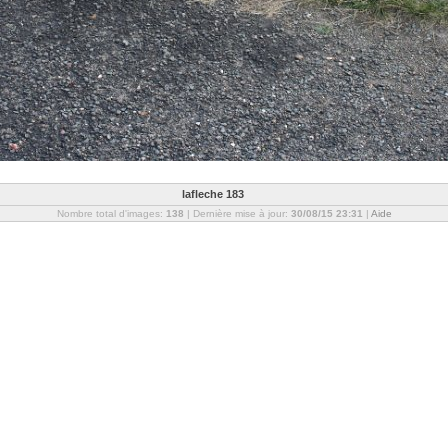
lafleche 183
Nombre total d'images:
138
| Dernière mise à jour:
30/08/15 23:31
|
Aide