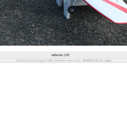
lafleche 170
Nombre total d'images:
138
| Dernière mise à jour:
30/08/15 23:31
|
Aide