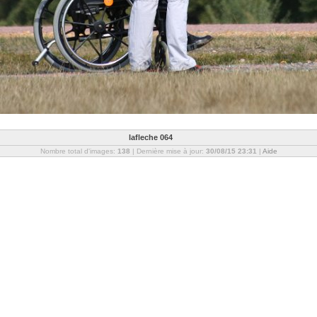
lafleche 064
Nombre total d'images:
138
| Dernière mise à jour:
30/08/15 23:31
|
Aide