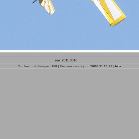
imc 2011 0010
Nombre total d'images:
108
| Dernière mise à jour:
26/06/11 23:27
|
Aide